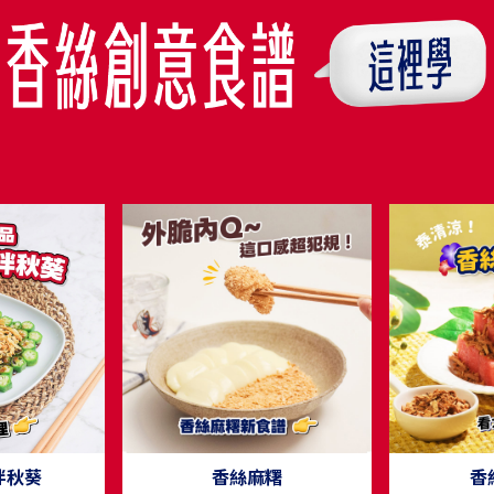
拌秋葵
香絲麻糬
香