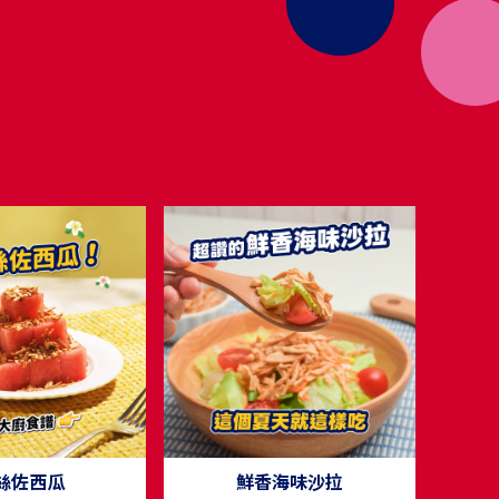
絲佐西瓜
鮮香海味沙拉