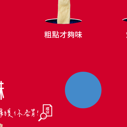
口
粗點才夠味