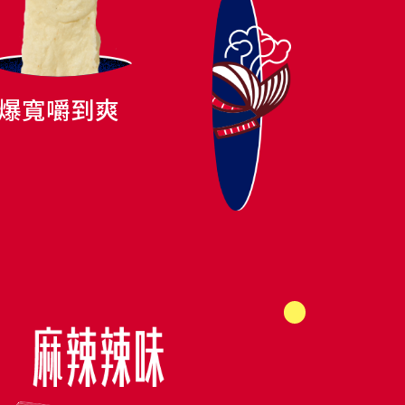
爆寬嚼到爽