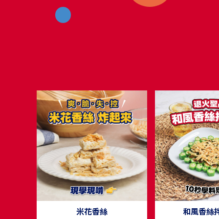
米花香絲
和風香絲